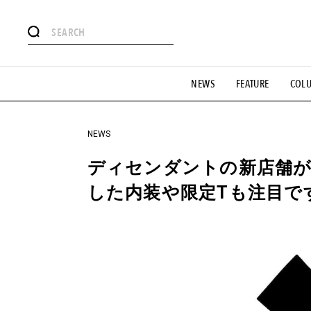
#注目のタグ
NEWS
FEATURE
COL
#SHOPPING ADDICT
#憧れの逸品
#ESSENTIAL DESIG
#GH 銘品の所以
#フイナムのYouTube
#Commune H
#SPORTS
#HANDSOME HANDBOOK
NEWS
ディセンダントの新店舗
した内装や限定Tも注目で