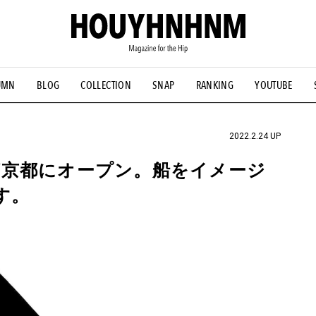
UMN
BLOG
COLLECTION
SNAP
RANKING
YOUTUBE
NS
#古着サミット
#NEW VINTAGE
#マイナーグッド図鑑
#FOCUS IT
#AH.H
#ととけん
#FASHION
#MUSIC
#M
2022.2.24 UP
が京都にオープン。船をイメージ
す。