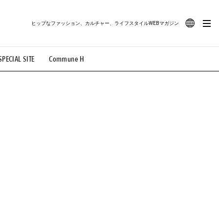
ヒップなファッション、カルチャー、ライフスタイルWEBマガジン
JA
SPECIAL SITE
Commune H
#路地裏てぃーん。
#MONTHLY JOURNAL
EN
OVIE
#LIFESTYLE
#SNEAKER
#OUTDOOR