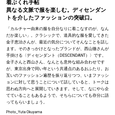
#LIFESTYLE
#SNEAKER
#OUTDOOR
着ぶくれ手帖
#SPORTS
#HANDSOME HANDBOOK
異なる文脈で服を楽しむ。ディセンダン
トを介したファッションの突破口。
「カルチャー由来の服を自分なりに着こなすのが、なん
だか楽しい」。クラシックで、道具的な服を愛してきた
金子恵治さんが、最近の気分についてそんなことを話し
ます。そのきっかけとなったブランドが、西山徹さんが
手掛ける〈ディセンダント（DESCENDANT）〉です。
金子さんと西山さん、なんとも意外な組み合わせです
が、東京出身で同い年という共通点のあるおふたり。お
互いのファッション遍歴を振り返りつつ、いまファッシ
ョンに対して思うことについて話していると、トークは
思わぬ方向へと展開していきます。そして、なにやら企
てていることもあるようで。そちらについても存分に語
ってもらいましょう。
Photo_Yuta Okuyama