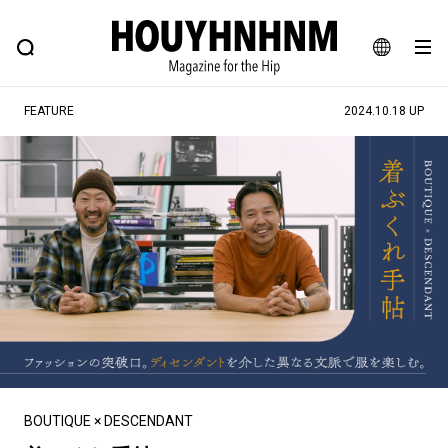
NEWS
FEATURE
BLOG
SNAP
Commune H
ヒップなファッション、カルチャー、ライフスタイルWEBマガジン
JA
FEATURE
2024.10.18 UP
EN
#注目のタグ
#SHOPPING ADDICT
#憧れの逸品
#ESSENTIAL DESIGNS
#古着サミット
#NEW VINTAGE
#マイナーグッド図鑑
#路地裏てぃーん。
#MONTHLY JOURNAL
#GH 銘品の所以
#フイナムのYouTube
#Commune H
#FOCUS IT
#AH.H
#ととけん
#FASHION
#MUSIC
#MOVIE
BOUTIQUE × DESCENDANT