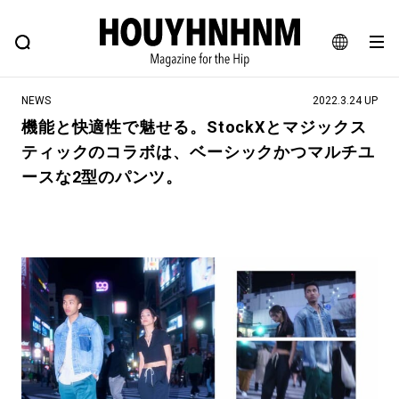
NEWS
FEATURE
BLOG
SNAP
Commune H
ヒップなファッション、カルチャー、ライフスタイルWEBマガジン
JA
NEWS
2022.3.24 UP
EN
機能と快適性で魅せる。StockXとマジックス
ティックのコラボは、ベーシックかつマルチユ
#注目のタグ
ースな2型のパンツ。
#SHOPPING ADDICT
#憧れの逸品
#ESSENTIAL DESIGNS
#古着サミット
#NEW VINTAGE
#マイナーグッド図鑑
#路地裏てぃーん。
#MONTHLY JOURNAL
#GH 銘品の所以
#フイナムのYouTube
#Commune H
#FOCUS IT
#AH.H
#ととけん
#FASHION
#MUSIC
#MOVIE