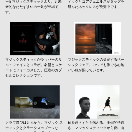
ー!? マジックスティックより、近未
ィックとコアジュエルスがタッグを
来的なたたずまいの一足が登場で
組んだネックレスが発売中です。
す。
マジックスティックがラッパーのリ
マジックスティックの提案するベー
ル・ウェインとコラボ。名盤とスケ
シックウェア。いつでも誰でも心地
ートにフォーカスした、圧巻のカプ
いい服が揃っています。
セルコレクションです。
クラブ遊びは足元から。マジック ス
袖を通さずとも伝わる、圧倒的快適
ティックとクラークスのブーツな
さ。マジックスティックから夏に向