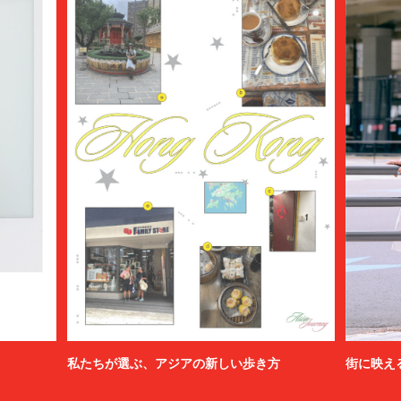
私たちが選ぶ、アジアの新しい歩き方
街に映え