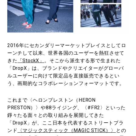
#LIFESTYLE
#SNEAKER
#OUTDOOR
#SPORTS
#HANDSOME HANDBOOK
2016年にセカンダリーマーケットプレイスとしてロ
ーンチして以来、世界各国のユーザーを熱狂させて
きた
「StockX」
。そこから派生する形で生まれた
「DropX」は、ブランドやクリエイターがグローバ
ルユーザーに向けて限定品を直接販売できるとい
う、画期的なコラボレーションフォーマットです。
これまで〈ヘロンプレストン（HERON
PRESTON）〉や88ライジング、〈#FR2〉といった
錚々たる面々との取り組みを展開してきた
「DropX」が、ここ日本を代表するストリートブラ
ンド
〈マジックスティック（MAGIC STICK）〉
との