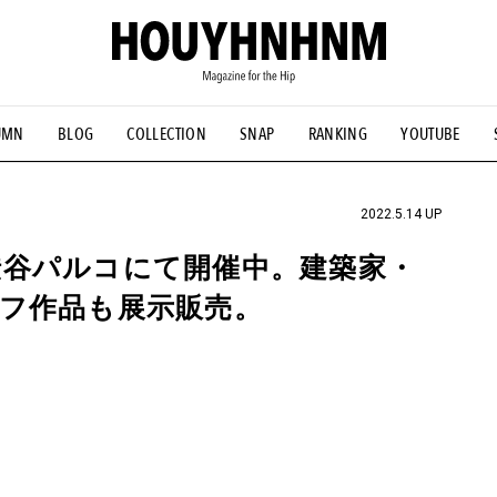
UMN
BLOG
COLLECTION
SNAP
RANKING
YOUTUBE
NS
#古着サミット
#NEW VINTAGE
#マイナーグッド図鑑
#FOCUS IT
#AH.H
#ととけん
#FASHION
#MUSIC
#M
2022.5.14 UP
谷パルコにて開催中。建築家・
フ作品も展示販売。