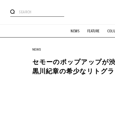
#注目のタグ
NEWS
FEATURE
COL
#SHOPPING ADDICT
#憧れの逸品
#ESSENTIAL DESIG
#GH 銘品の所以
#フイナムのYouTube
#Commune H
#SPORTS
#HANDSOME HANDBOOK
NEWS
セモーのポップアップが渋
黒川紀章の希少なリトグラ