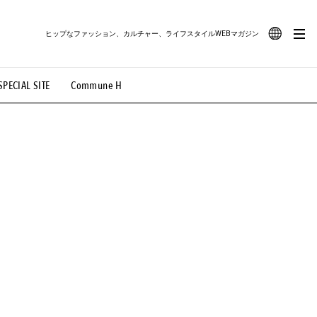
ヒップなファッション、カルチャー、ライフスタイルWEBマガジン
JA
SPECIAL SITE
Commune H
#路地裏てぃーん。
#MONTHLY JOURNAL
EN
OVIE
#LIFESTYLE
#SNEAKER
#OUTDOOR