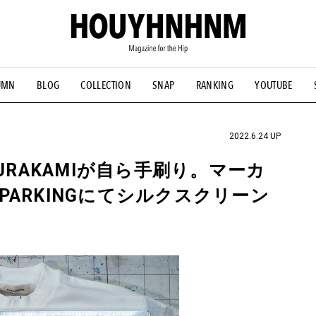
UMN
BLOG
COLLECTION
SNAP
RANKING
YOUTUBE
NS
#古着サミット
#NEW VINTAGE
#マイナーグッド図鑑
#FOCUS IT
#AH.H
#ととけん
#FASHION
#MUSIC
#M
2022.6.24 UP
URAKAMIが自ら手刷り。マーカ
ARKINGにてシルクスクリーン