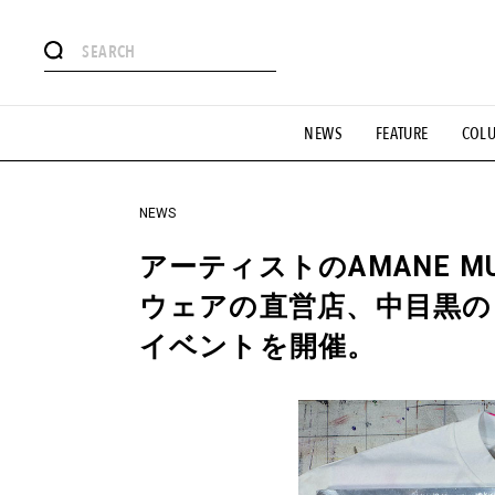
#注目のタグ
NEWS
FEATURE
COL
#SHOPPING ADDICT
#憧れの逸品
#ESSENTIAL DESIG
#GH 銘品の所以
#フイナムのYouTube
#Commune H
#SPORTS
#HANDSOME HANDBOOK
NEWS
アーティストのAMANE M
ウェアの直営店、中目黒のP
イベントを開催。