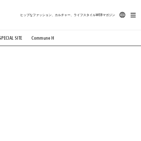
ヒップなファッション、カルチャー、ライフスタイルWEBマガジン
JA
SPECIAL SITE
Commune H
#路地裏てぃーん。
#MONTHLY JOURNAL
EN
OVIE
#LIFESTYLE
#SNEAKER
#OUTDOOR