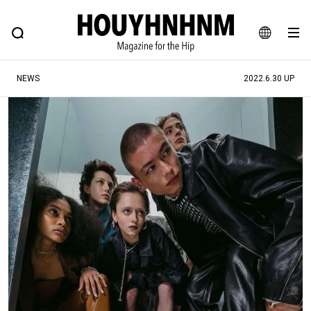
NEWS
FEATURE
BLOG
SNAP
Commune H
ヒップなファッション、カルチャー、ライフスタイルWEBマガジン
JA
NEWS
2022.6.30 UP
EN
#注目のタグ
#SHOPPING ADDICT
#憧れの逸品
#ESSENTIAL DESIGNS
#古着サミット
#NEW VINTAGE
#マイナーグッド図鑑
#路地裏てぃーん。
#MONTHLY JOURNAL
#GH 銘品の所以
#フイナムのYouTube
#Commune H
#FOCUS IT
#AH.H
#ととけん
#FASHION
#MUSIC
#MOVIE