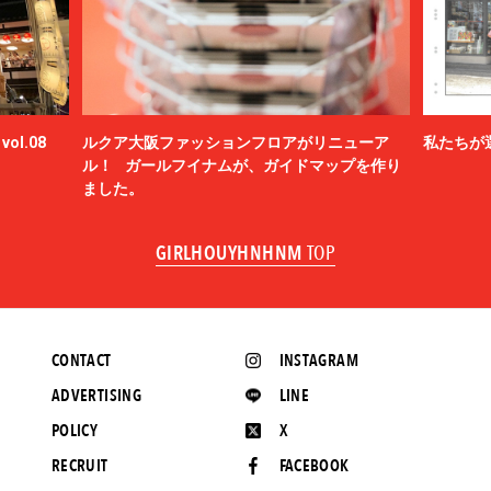
ol.08
ルクア大阪ファッションフロアがリニューア
私たちが
ル！ ガールフイナムが、ガイドマップを作り
ました。
GIRLHOUYHNHNM
TOP
CONTACT
INSTAGRAM
ADVERTISING
LINE
POLICY
X
RECRUIT
FACEBOOK