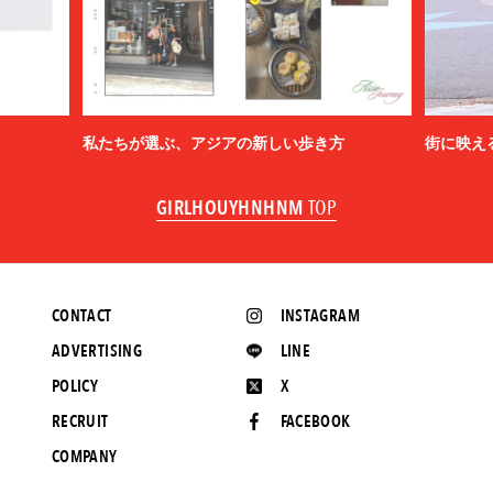
私たちが選ぶ、アジアの新しい歩き方
街に映え
GIRLHOUYHNHNM
TOP
CONTACT
INSTAGRAM
ADVERTISING
LINE
POLICY
X
RECRUIT
FACEBOOK
COMPANY