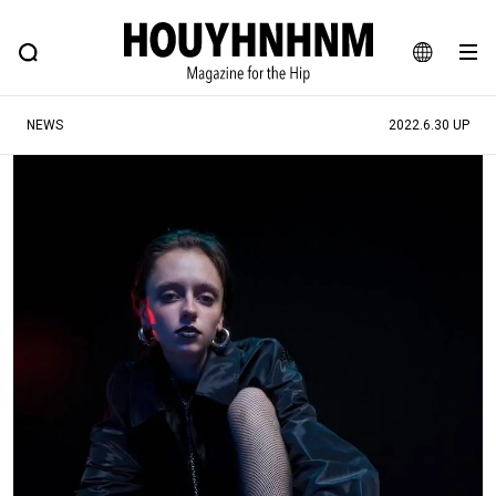
NEWS
FEATURE
BLOG
SNAP
Commune H
ヒップなファッション、カルチャー、ライフスタイルWEBマガジン
JA
NEWS
2022.6.30 UP
EN
#注目のタグ
#SHOPPING ADDICT
#憧れの逸品
#ESSENTIAL DESIGNS
#古着サミット
#NEW VINTAGE
#マイナーグッド図鑑
#路地裏てぃーん。
#MONTHLY JOURNAL
#GH 銘品の所以
#フイナムのYouTube
#Commune H
#FOCUS IT
#AH.H
#ととけん
#FASHION
#MUSIC
#MOVIE