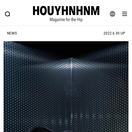
NEWS
FEATURE
BLOG
SNAP
Commune H
ヒップなファッション、カルチャー、ライフスタイルWEBマガジン
JA
NEWS
2022.6.30 UP
EN
#注目のタグ
#SHOPPING ADDICT
#憧れの逸品
#ESSENTIAL DESIGNS
#古着サミット
#NEW VINTAGE
#マイナーグッド図鑑
#路地裏てぃーん。
#MONTHLY JOURNAL
#GH 銘品の所以
#フイナムのYouTube
#Commune H
#FOCUS IT
#AH.H
#ととけん
#FASHION
#MUSIC
#MOVIE