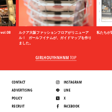
ol.08
ルクア大阪ファッションフロアがリニューア
私たちが
ル！ ガールフイナムが、ガイドマップを作り
ました。
GIRLHOUYHNHNM
TOP
CONTACT
INSTAGRAM
ADVERTISING
LINE
POLICY
X
RECRUIT
FACEBOOK