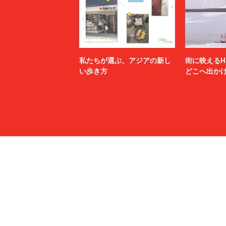
私たちが選ぶ、アジアの新し
街に映えるH
い歩き方
どこへ出か