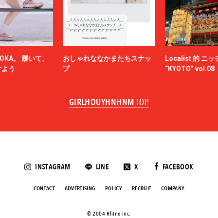
OKA。 履いて、
おしゃれななかまたちスナッ
Localist 的 
けよう
プ
“KYOTO” vol.08
GIRLHOUYHNHNM
TOP
INSTAGRAM
LINE
X
FACEBOOK
CONTACT
ADVERTISING
POLICY
RECRUIT
COMPANY
©️ 2004 Rhino Inc.