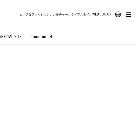
ヒップなファッション、カルチャー、ライフスタイルWEBマガジン
JA
SPECIAL SITE
Commune H
#路地裏てぃーん。
#MONTHLY JOURNAL
EN
OVIE
#LIFESTYLE
#SNEAKER
#OUTDOOR