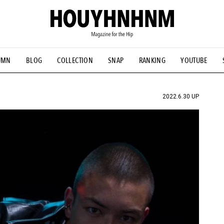
UMN
BLOG
COLLECTION
SNAP
RANKING
YOUTUBE
NS
#古着サミット
#NEW VINTAGE
#マイナーグッド図鑑
#FOCUS IT
#AH.H
#ととけん
#FASHION
#MUSIC
#M
2022.6.30 UP