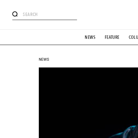
#注目のタグ
NEWS
FEATURE
COL
#SHOPPING ADDICT
#憧れの逸品
#ESSENTIAL DESIG
#GH 銘品の所以
#フイナムのYouTube
#Commune H
#SPORTS
#HANDSOME HANDBOOK
NEWS