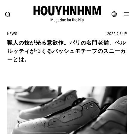
NEWS
FEATURE
BLOG
SNAP
Commune H
ヒップなファッション、カルチャー、ライフスタイルWEBマガジン
JA
NEWS
2022.9.6 UP
EN
職人の技が光る意欲作。パリの名門老舗、ベル
ルッティがつくるバッシュモチーフのスニーカ
#注目のタグ
ーとは。
#SHOPPING ADDICT
#憧れの逸品
#ESSENTIAL DESIGNS
#古着サミット
#NEW VINTAGE
#マイナーグッド図鑑
#路地裏てぃーん。
#MONTHLY JOURNAL
#GH 銘品の所以
#フイナムのYouTube
#Commune H
#FOCUS IT
#AH.H
#ととけん
#FASHION
#MUSIC
#MOVIE