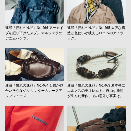
連載「憧れの逸品」No.466 アーカイ
連載「憧れの逸品」No.465 大胆な構
ブを掘り下げたメゾン マルジェラの
造と色使いが映えるロエベのアノラ
デニムパンツ。
ック。
連載「憧れの逸品」No.464 石畳が似
連載「憧れの逸品」No.463 夏本番に
合いそうなジル サンダーのレースア
エルメスのテオレムを。自由な発想
ップシューズ。
が生んだ新作、その意外な事実は。