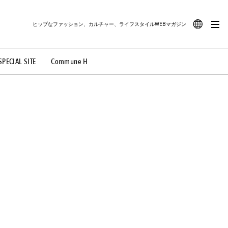
ヒップなファッション、カルチャー、ライフスタイルWEBマガジン
JA
SPECIAL SITE
Commune H
#路地裏てぃーん。
#MONTHLY JOURNAL
EN
OVIE
#LIFESTYLE
#SNEAKER
#OUTDOOR