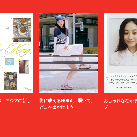
ぶ、アジアの新し
街に映えるHOKA。 履いて、
おしゃれななか
どこへ出かけよう
プ