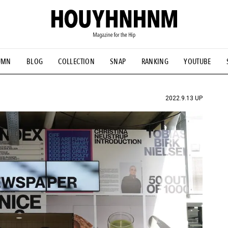
UMN
BLOG
COLLECTION
SNAP
RANKING
YOUTUBE
NS
#古着サミット
#NEW VINTAGE
#マイナーグッド図鑑
#FOCUS IT
#AH.H
#ととけん
#FASHION
#MUSIC
#M
2022.9.13 UP