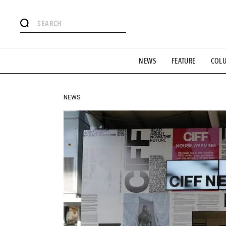
#注目のタグ
NEWS
FEATURE
COL
#SHOPPING ADDICT
#憧れの逸品
#ESSENTIAL DESIG
#GH 銘品の所以
#フイナムのYouTube
#Commune H
#SPORTS
#HANDSOME HANDBOOK
NEWS