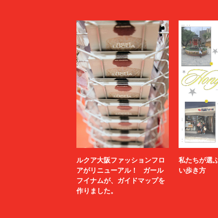
ルクア大阪ファッションフロ
私たちが選
アがリニューアル！ ガール
い歩き方
フイナムが、ガイドマップを
作りました。