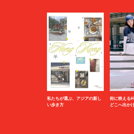
私たちが選ぶ、アジアの新し
街に映えるH
い歩き方
どこへ出か