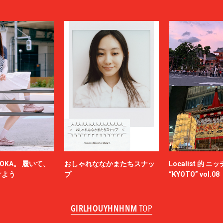
OKA。 履いて、
おしゃれななかまたちスナッ
Localist 的 
けよう
プ
“KYOTO” vol.08
GIRLHOUYHNHNM
TOP