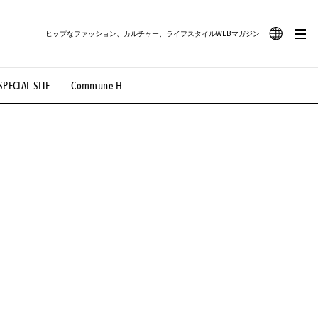
ヒップなファッション、カルチャー、ライフスタイルWEBマガジン
JA
SPECIAL SITE
Commune H
#路地裏てぃーん。
#MONTHLY JOURNAL
EN
OVIE
#LIFESTYLE
#SNEAKER
#OUTDOOR