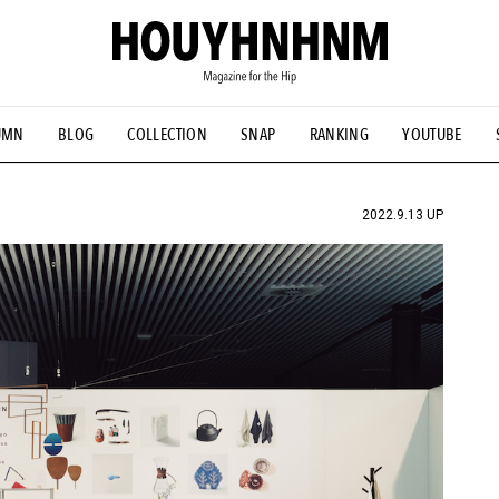
UMN
BLOG
COLLECTION
SNAP
RANKING
YOUTUBE
NS
#古着サミット
#NEW VINTAGE
#マイナーグッド図鑑
#FOCUS IT
#AH.H
#ととけん
#FASHION
#MUSIC
#M
2022.9.13 UP