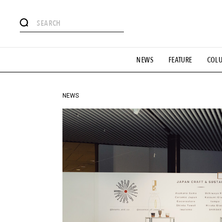
#注目のタグ
NEWS
FEATURE
COL
#SHOPPING ADDICT
#憧れの逸品
#ESSENTIAL DESIG
#GH 銘品の所以
#フイナムのYouTube
#Commune H
#SPORTS
#HANDSOME HANDBOOK
NEWS