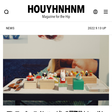
NEWS
FEATURE
BLOG
SNAP
Commune H
ヒップなファッション、カルチャー、ライフスタイルWEBマガジン
JA
NEWS
2022.9.13 UP
EN
#注目のタグ
#SHOPPING ADDICT
#憧れの逸品
#ESSENTIAL DESIGNS
#古着サミット
#NEW VINTAGE
#マイナーグッド図鑑
#路地裏てぃーん。
#MONTHLY JOURNAL
#GH 銘品の所以
#フイナムのYouTube
#Commune H
#FOCUS IT
#AH.H
#ととけん
#FASHION
#MUSIC
#MOVIE