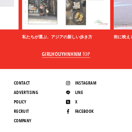
私たちが選ぶ、アジアの新しい歩き方
街に映え
GIRLHOUYHNHNM
TOP
CONTACT
INSTAGRAM
ADVERTISING
LINE
POLICY
X
RECRUIT
FACEBOOK
COMPANY