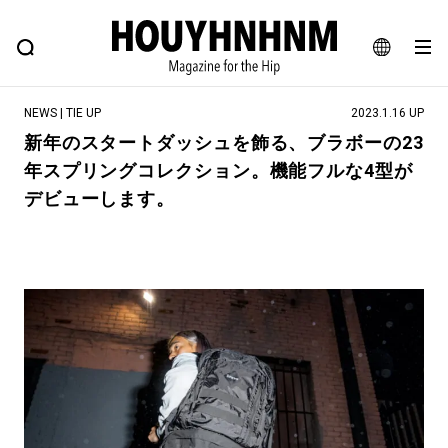
NEWS
FEATURE
BLOG
SNAP
Commune H
ヒップなファッション、カルチャー、ライフスタイルWEBマガジン
JA
NEWS | TIE UP
2023.1.16 UP
EN
新年のスタートダッシュを飾る、ブラボーの23
年スプリングコレクション。機能フルな4型が
#注目のタグ
デビューします。
#SHOPPING ADDICT
#憧れの逸品
#ESSENTIAL DESIGNS
#古着サミット
#NEW VINTAGE
#マイナーグッド図鑑
#路地裏てぃーん。
#MONTHLY JOURNAL
#GH 銘品の所以
#フイナムのYouTube
#Commune H
#FOCUS IT
#AH.H
#ととけん
#FASHION
#MUSIC
#MOVIE