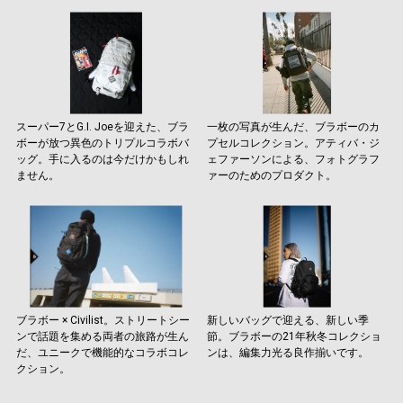
スーパー7とG.I. Joeを迎えた、ブラ
一枚の写真が生んだ、ブラボーのカ
ボーが放つ異色のトリプルコラボバ
プセルコレクション。アティバ・ジ
ッグ。手に入るのは今だけかもしれ
ェファーソンによる、フォトグラフ
ません。
ァーのためのプロダクト。
ブラボー × Civilist。ストリートシー
新しいバッグで迎える、新しい季
ンで話題を集める両者の旅路が生ん
節。ブラボーの21年秋冬コレクショ
だ、ユニークで機能的なコラボコレ
ンは、編集力光る良作揃いです。
クション。