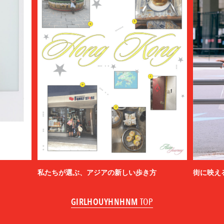
私たちが選ぶ、アジアの新しい歩き方
街に映え
GIRLHOUYHNHNM
TOP