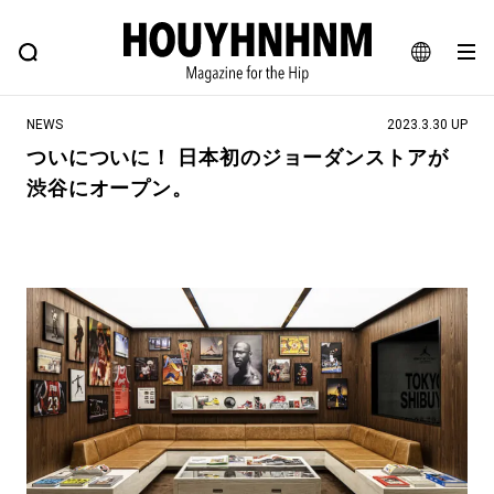
NEWS
FEATURE
BLOG
SNAP
Commune H
ヒップなファッション、カルチャー、ライフスタイルWEBマガジン
JA
NEWS
2023.3.30 UP
EN
ついについに！ 日本初のジョーダンストアが
渋谷にオープン。
#注目のタグ
#SHOPPING ADDICT
#憧れの逸品
#ESSENTIAL DESIGNS
#古着サミット
#NEW VINTAGE
#マイナーグッド図鑑
#路地裏てぃーん。
#MONTHLY JOURNAL
#GH 銘品の所以
#フイナムのYouTube
#Commune H
#FOCUS IT
#AH.H
#ととけん
#FASHION
#MUSIC
#MOVIE