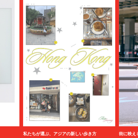
私たちが選ぶ、アジアの新しい歩き方
街に映え