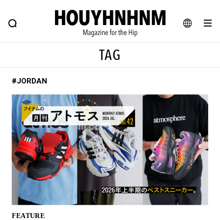
NEWS
FEATURE
BLOG
SNAP
Commune H
ヒップなファッション、カルチャー、ライフスタイルWEBマガジン
JA
TAG
EN
#JORDAN
#注目のタグ
#SHOPPING ADDICT
#憧れの逸品
#ESSENTIAL DESIGNS
#古着サミット
#NEW VINTAGE
#マイナーグッド図鑑
#路地裏てぃーん。
#MONTHLY JOURNAL
#GH 銘品の所以
#フイナムのYouTube
#Commune H
#FOCUS IT
#AH.H
#ととけん
#FASHION
#MUSIC
#MOVIE
FEATURE