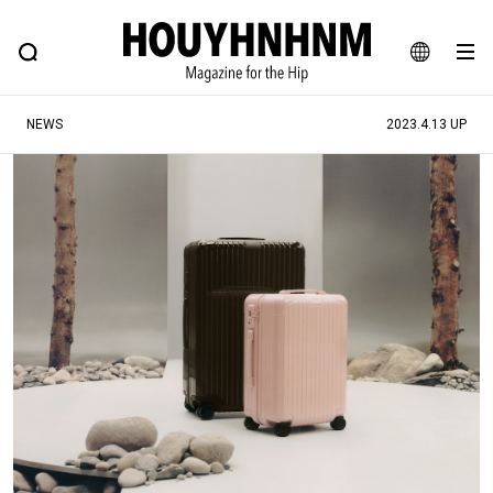
NEWS
FEATURE
BLOG
SNAP
Commune H
ヒップなファッション、カルチャー、ライフスタイルWEBマガジン
JA
NEWS
2023.4.13 UP
EN
#注目のタグ
#SHOPPING ADDICT
#憧れの逸品
#ESSENTIAL DESIGNS
#古着サミット
#NEW VINTAGE
#マイナーグッド図鑑
#路地裏てぃーん。
#MONTHLY JOURNAL
#GH 銘品の所以
#フイナムのYouTube
#Commune H
#FOCUS IT
#AH.H
#ととけん
#FASHION
#MUSIC
#MOVIE