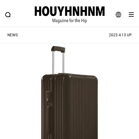
NEWS
FEATURE
BLOG
SNAP
Commune H
ヒップなファッション、カルチャー、ライフスタイルWEBマガジン
JA
NEWS
2023.4.13 UP
EN
#注目のタグ
#SHOPPING ADDICT
#憧れの逸品
#ESSENTIAL DESIGNS
#古着サミット
#NEW VINTAGE
#マイナーグッド図鑑
#路地裏てぃーん。
#MONTHLY JOURNAL
#GH 銘品の所以
#フイナムのYouTube
#Commune H
#FOCUS IT
#AH.H
#ととけん
#FASHION
#MUSIC
#MOVIE