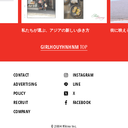
私たちが選ぶ、アジアの新しい歩き方
街に映え
GIRLHOUYHNHNM
TOP
CONTACT
INSTAGRAM
ADVERTISING
LINE
POLICY
X
RECRUIT
FACEBOOK
COMPANY
©️ 2004 Rhino Inc.