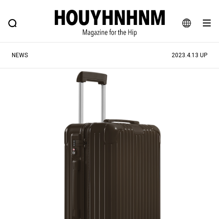
NEWS
FEATURE
BLOG
SNAP
Commune H
ヒップなファッション、カルチャー、ライフスタイルWEBマガジン
JA
NEWS
2023.4.13 UP
EN
#注目のタグ
#SHOPPING ADDICT
#憧れの逸品
#ESSENTIAL DESIGNS
#古着サミット
#NEW VINTAGE
#マイナーグッド図鑑
#路地裏てぃーん。
#MONTHLY JOURNAL
#GH 銘品の所以
#フイナムのYouTube
#Commune H
#FOCUS IT
#AH.H
#ととけん
#FASHION
#MUSIC
#MOVIE