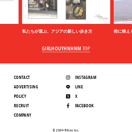
私たちが選ぶ、アジアの新しい歩き方
街に映え
GIRLHOUYHNHNM
TOP
CONTACT
INSTAGRAM
ADVERTISING
LINE
POLICY
X
RECRUIT
FACEBOOK
COMPANY
©️ 2004 Rhino Inc.