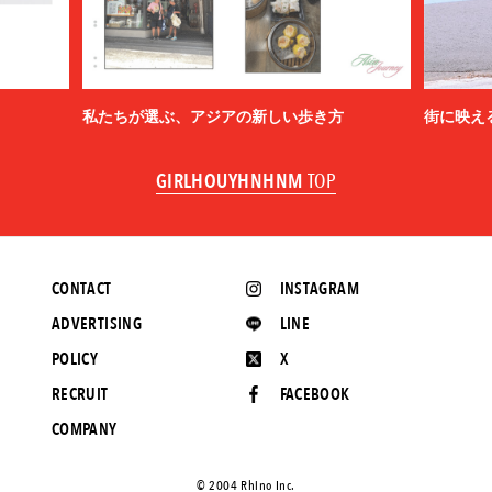
私たちが選ぶ、アジアの新しい歩き方
街に映え
GIRLHOUYHNHNM
TOP
CONTACT
INSTAGRAM
ADVERTISING
LINE
POLICY
X
RECRUIT
FACEBOOK
COMPANY
©️ 2004 Rhino Inc.