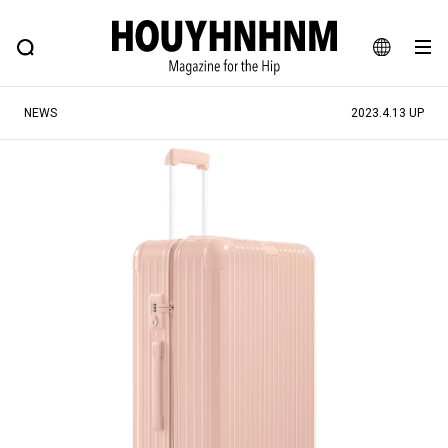
NEWS
FEATURE
BLOG
SNAP
Commune H
ヒップなファッション、カルチャー、ライフスタイルWEBマガジン
JA
NEWS
2023.4.13 UP
EN
#注目のタグ
#SHOPPING ADDICT
#憧れの逸品
#ESSENTIAL DESIGNS
#古着サミット
#NEW VINTAGE
#マイナーグッド図鑑
#路地裏てぃーん。
#MONTHLY JOURNAL
#GH 銘品の所以
#フイナムのYouTube
#Commune H
#FOCUS IT
#AH.H
#ととけん
#FASHION
#MUSIC
#MOVIE