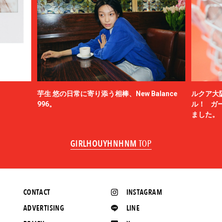
芋生 悠の日常に寄り添う相棒、New Balance
ルクア大
996。
ル！ ガ
ました。
GIRLHOUYHNHNM
TOP
CONTACT
INSTAGRAM
ADVERTISING
LINE