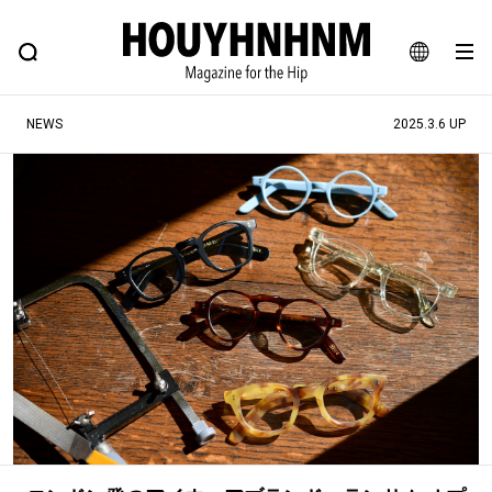
NEWS
FEATURE
BLOG
SNAP
Commune H
ヒップなファッション、カルチャー、ライフスタイルWEBマガジン
JA
NEWS
2025.3.6 UP
EN
#注目のタグ
#SHOPPING ADDICT
#憧れの逸品
#ESSENTIAL DESIGNS
#古着サミット
#NEW VINTAGE
#マイナーグッド図鑑
#路地裏てぃーん。
#MONTHLY JOURNAL
#GH 銘品の所以
#フイナムのYouTube
#Commune H
#FOCUS IT
#AH.H
#ととけん
#FASHION
#MUSIC
#MOVIE