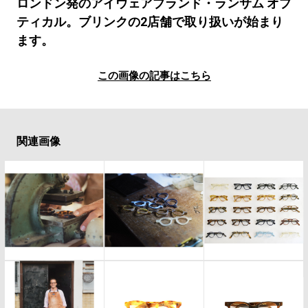
#LIFESTYLE
#SNEAKER
#OUTDOOR
ロンドン発のアイウェアブランド・ランサム オプ
ティカル。ブリンクの2店舗で取り扱いが始まり
#SPORTS
#HANDSOME HANDBOOK
ます。
この画像の記事はこちら
関連画像