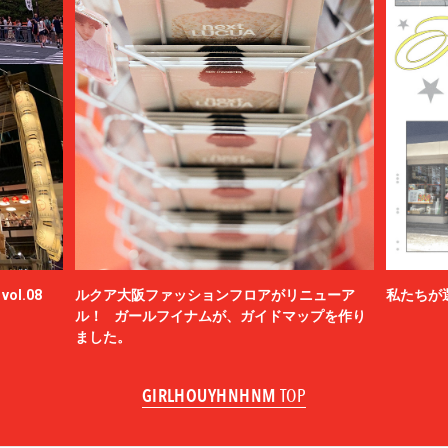
ol.08
ルクア大阪ファッションフロアがリニューア
私たちが
ル！ ガールフイナムが、ガイドマップを作り
ました。
GIRLHOUYHNHNM
TOP