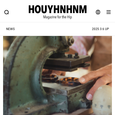
NEWS
FEATURE
BLOG
SNAP
Commune H
ヒップなファッション、カルチャー、ライフスタイルWEBマガジン
JA
NEWS
2025.3.6 UP
EN
#注目のタグ
#SHOPPING ADDICT
#憧れの逸品
#ESSENTIAL DESIGNS
#古着サミット
#NEW VINTAGE
#マイナーグッド図鑑
#路地裏てぃーん。
#MONTHLY JOURNAL
#GH 銘品の所以
#フイナムのYouTube
#Commune H
#FOCUS IT
#AH.H
#ととけん
#FASHION
#MUSIC
#MOVIE