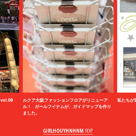
ol.08
ルクア大阪ファッションフロアがリニューア
私たちが
ル！ ガールフイナムが、ガイドマップを作り
ました。
GIRLHOUYHNHNM
TOP