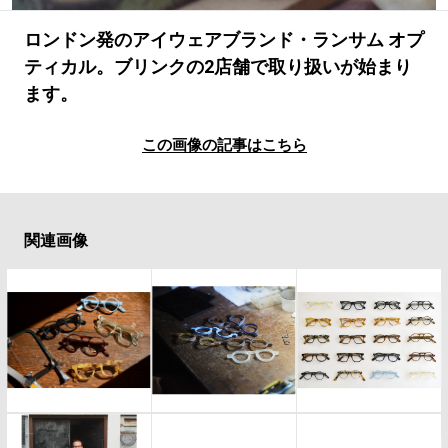
#LIFESTYLE
#SNEAKER
#OUTDOOR
#SPORTS
#HANDSOME HANDBOOK
ロンドン発のアイウェアブランド・ランサム オプ
ティカル。ブリンクの2店舗で取り扱いが始まり
ます。
この画像の記事はこちら
関連画像