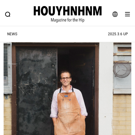
NEWS
FEATURE
BLOG
SNAP
Commune H
ヒップなファッション、カルチャー、ライフスタイルWEBマガジン
JA
NEWS
2025.3.6 UP
EN
#注目のタグ
#SHOPPING ADDICT
#憧れの逸品
#ESSENTIAL DESIGNS
#古着サミット
#NEW VINTAGE
#マイナーグッド図鑑
#路地裏てぃーん。
#MONTHLY JOURNAL
#GH 銘品の所以
#フイナムのYouTube
#Commune H
#FOCUS IT
#AH.H
#ととけん
#FASHION
#MUSIC
#MOVIE