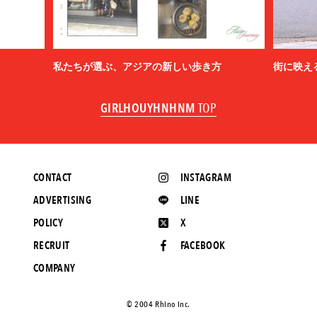
私たちが選ぶ、アジアの新しい歩き方
街に映え
GIRLHOUYHNHNM
TOP
CONTACT
INSTAGRAM
ADVERTISING
LINE
POLICY
X
RECRUIT
FACEBOOK
COMPANY
©️ 2004 Rhino Inc.