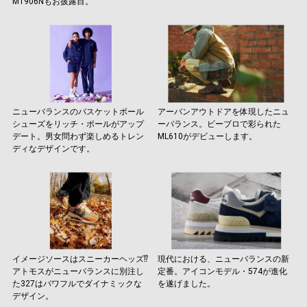
M1906Nもお披露目。
ニューバランスのバスケットボール
アーバンアウトドアを体現したニュ
シューズをリッチ・ポールがアップ
ーバランス。ビーブロで彩られた
デート。男女問わず楽しめるトレン
ML610がデビューします。
ディなデザインです。
イメージソースはスニーカーヘッズ⁉︎
現代における、ニューバランスの新
アトモスがニューバランスに別注し
定番。アイコンモデル・574が進化
た327はパワフルでダイナミックな
を遂げました。
デザイン。