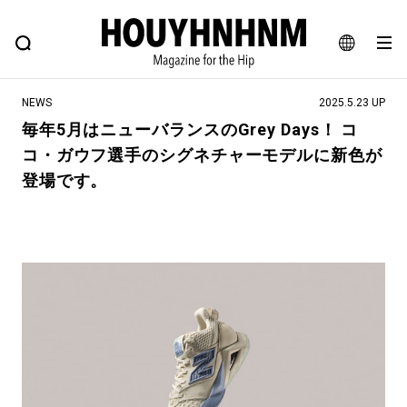
NEWS
FEATURE
BLOG
SNAP
Commune H
ヒップなファッション、カルチャー、ライフスタイルWEBマガジン
JA
NEWS
2025.5.23 UP
EN
毎年5月はニューバランスのGrey Days！ コ
コ・ガウフ選手のシグネチャーモデルに新色が
#注目のタグ
登場です。
#SHOPPING ADDICT
#憧れの逸品
#ESSENTIAL DESIGNS
#古着サミット
#NEW VINTAGE
#マイナーグッド図鑑
#路地裏てぃーん。
#MONTHLY JOURNAL
#GH 銘品の所以
#フイナムのYouTube
#Commune H
#FOCUS IT
#AH.H
#ととけん
#FASHION
#MUSIC
#MOVIE