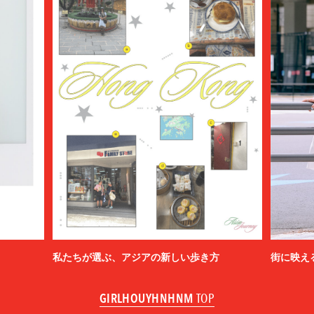
私たちが選ぶ、アジアの新しい歩き方
街に映え
GIRLHOUYHNHNM
TOP