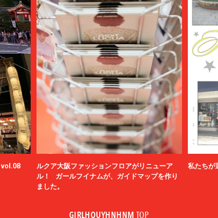
ol.08
ルクア大阪ファッションフロアがリニューア
私たちが
ル！ ガールフイナムが、ガイドマップを作り
ました。
GIRLHOUYHNHNM
TOP