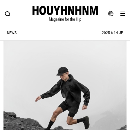
NEWS
FEATURE
BLOG
SNAP
Commune H
ヒップなファッション、カルチャー、ライフスタイルWEBマガジン
JA
NEWS
2025.6.14 UP
EN
#注目のタグ
#SHOPPING ADDICT
#憧れの逸品
#ESSENTIAL DESIGNS
#古着サミット
#NEW VINTAGE
#マイナーグッド図鑑
#路地裏てぃーん。
#MONTHLY JOURNAL
#GH 銘品の所以
#フイナムのYouTube
#Commune H
#FOCUS IT
#AH.H
#ととけん
#FASHION
#MUSIC
#MOVIE