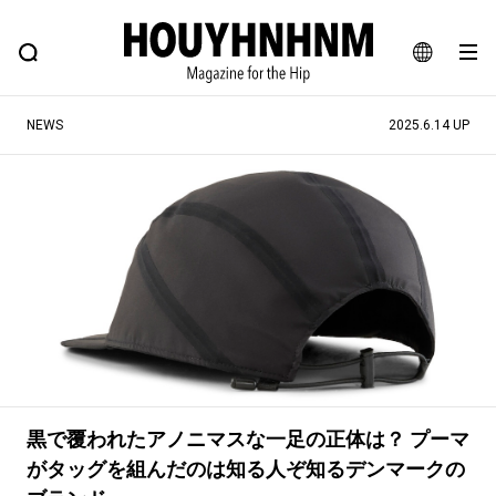
NEWS
FEATURE
BLOG
SNAP
Commune H
ヒップなファッション、カルチャー、ライフスタイルWEBマガジン
JA
NEWS
2025.6.14 UP
EN
#注目のタグ
#SHOPPING ADDICT
#憧れの逸品
#ESSENTIAL DESIGNS
#古着サミット
#NEW VINTAGE
#マイナーグッド図鑑
#路地裏てぃーん。
#MONTHLY JOURNAL
#GH 銘品の所以
#フイナムのYouTube
#Commune H
#FOCUS IT
#AH.H
黒で覆われたアノニマスな一足の正体は？ プーマ
#ととけん
#FASHION
#MUSIC
#MOVIE
がタッグを組んだのは知る人ぞ知るデンマークの