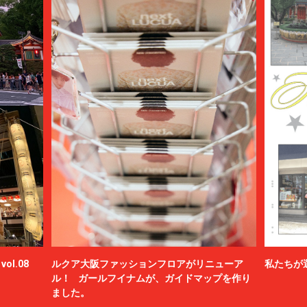
ol.08
ルクア大阪ファッションフロアがリニューア
私たちが
ル！ ガールフイナムが、ガイドマップを作り
ました。