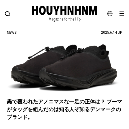
NEWS
FEATURE
BLOG
SNAP
Commune H
ヒップなファッション、カルチャー、ライフスタイルWEBマガジン
JA
NEWS
2025.6.14 UP
EN
#注目のタグ
#SHOPPING ADDICT
#憧れの逸品
#ESSENTIAL DESIGNS
#古着サミット
#NEW VINTAGE
#マイナーグッド図鑑
#路地裏てぃーん。
#MONTHLY JOURNAL
黒で覆われたアノニマスな一足の正体は？ プーマ
#GH 銘品の所以
#フイナムのYouTube
がタッグを組んだのは知る人ぞ知るデンマークの
#Commune H
#FOCUS IT
#AH.H
ブランド。
#ととけん
#FASHION
#MUSIC
#MOVIE