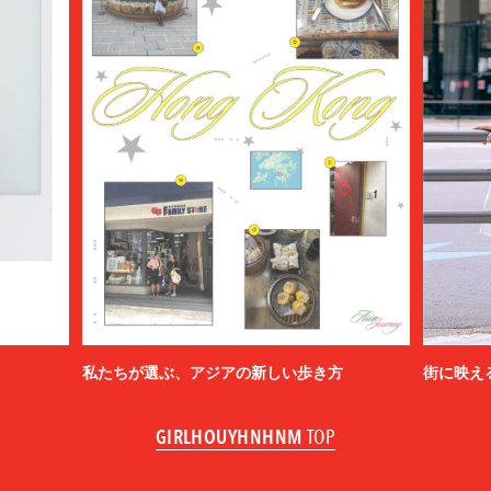
私たちが選ぶ、アジアの新しい歩き方
街に映え
GIRLHOUYHNHNM
TOP