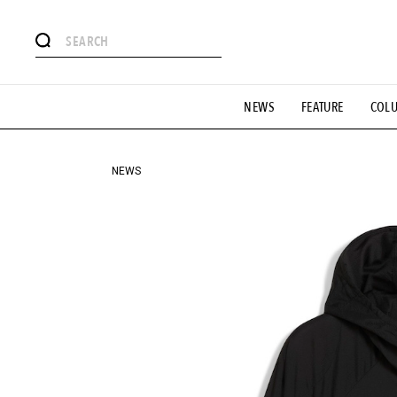
#注目のタグ
NEWS
FEATURE
COL
#SHOPPING ADDICT
#憧れの逸品
#ESSENTIAL DESIG
#GH 銘品の所以
#フイナムのYouTube
#Commune H
#SPORTS
#HANDSOME HANDBOOK
NEWS