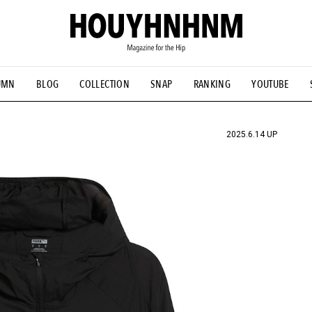
UMN
BLOG
COLLECTION
SNAP
RANKING
YOUTUBE
NS
#古着サミット
#NEW VINTAGE
#マイナーグッド図鑑
#FOCUS IT
#AH.H
#ととけん
#FASHION
#MUSIC
#M
2025.6.14 UP