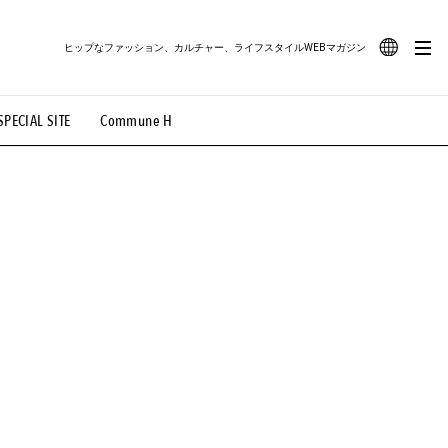
ヒップなファッション、カルチャー、ライフスタイルWEBマガジン
JA
SPECIAL SITE
Commune H
#路地裏てぃーん。
#MONTHLY JOURNAL
EN
OVIE
#LIFESTYLE
#SNEAKER
#OUTDOOR