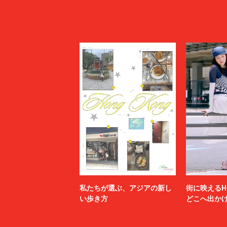
私たちが選ぶ、アジアの新し
街に映えるH
い歩き方
どこへ出か