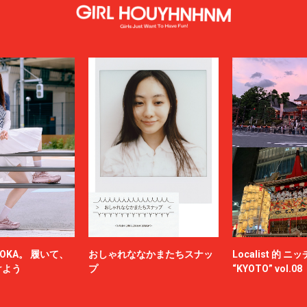
OKA。 履いて、
おしゃれななかまたちスナッ
Localist 的 
けよう
プ
“KYOTO” vol.08