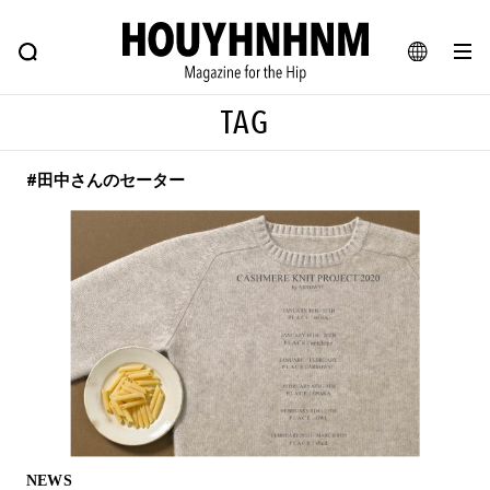
NEWS
FEATURE
BLOG
SNAP
Commune H
ヒップなファッション、カルチャー、ライフスタイルWEBマガジン
JA
TAG
EN
#田中さんのセーター
#注目のタグ
#SHOPPING ADDICT
#憧れの逸品
#ESSENTIAL DESIGNS
#古着サミット
#NEW VINTAGE
#マイナーグッド図鑑
#路地裏てぃーん。
#MONTHLY JOURNAL
#GH 銘品の所以
#フイナムのYouTube
#Commune H
#FOCUS IT
#AH.H
#ととけん
#FASHION
#MUSIC
#MOVIE
NEWS