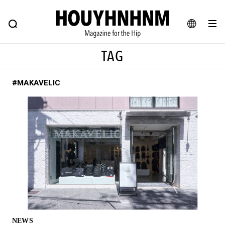
NEWS
FEATURE
BLOG
SNAP
Commune H
ヒップなファッション、カルチャー、ライフスタイルWEBマガジン
JA
TAG
EN
#MAKAVELIC
#注目のタグ
#SHOPPING ADDICT
#憧れの逸品
#ESSENTIAL DESIGNS
#古着サミット
#NEW VINTAGE
#マイナーグッド図鑑
#路地裏てぃーん。
#MONTHLY JOURNAL
#GH 銘品の所以
#フイナムのYouTube
#Commune H
#FOCUS IT
#AH.H
#ととけん
#FASHION
#MUSIC
#MOVIE
NEWS