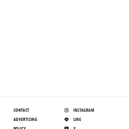
NEWS
マキャベリックの関西初の路面店が大阪・堀江にオープン。
2016.8.29 UP
CONTACT
INSTAGRAM
ADVERTISING
LINE
POLICY
X