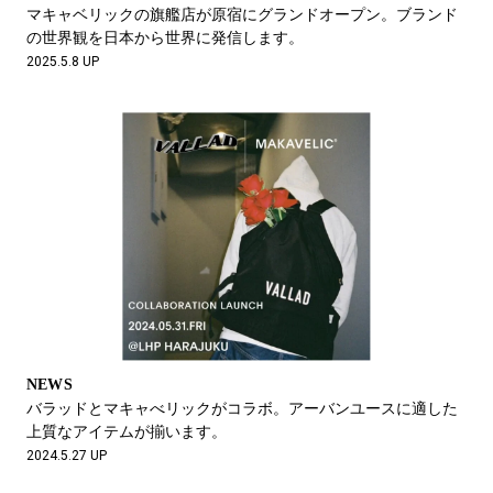
#LIFESTYLE
#SNEAKER
#OUTDOOR
マキャベリックの旗艦店が原宿にグランドオープン。ブランド
#SPORTS
#HANDSOME HANDBOOK
の世界観を日本から世界に発信します。
2025.5.8 UP
NEWS
バラッドとマキャべリックがコラボ。アーバンユースに適した
上質なアイテムが揃います。
2024.5.27 UP