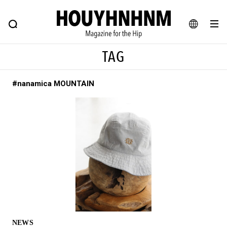
NEWS
FEATURE
BLOG
SNAP
Commune H
ヒップなファッション、カルチャー、ライフスタイルWEBマガジン
JA
TAG
EN
#nanamica MOUNTAIN
#注目のタグ
#SHOPPING ADDICT
#憧れの逸品
#ESSENTIAL DESIGNS
#古着サミット
#NEW VINTAGE
#マイナーグッド図鑑
#路地裏てぃーん。
#MONTHLY JOURNAL
#GH 銘品の所以
#フイナムのYouTube
#Commune H
#FOCUS IT
#AH.H
#ととけん
#FASHION
#MUSIC
#MOVIE
NEWS