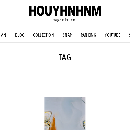
UMN
BLOG
COLLECTION
SNAP
RANKING
YOUTUBE
NS
#古着サミット
#NEW VINTAGE
#マイナーグッド図鑑
#FOCUS IT
#AH.H
#ととけん
#FASHION
#MUSIC
#M
TAG