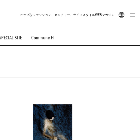
ヒップなファッション、カルチャー、ライフスタイルWEBマガジン
JA
SPECIAL SITE
Commune H
#路地裏てぃーん。
#MONTHLY JOURNAL
EN
OVIE
#LIFESTYLE
#SNEAKER
#OUTDOOR