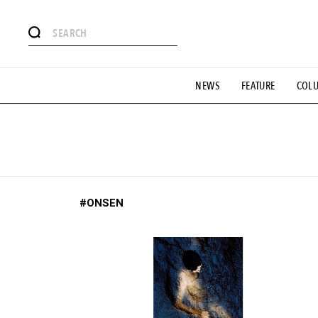
#注目のタグ
NEWS
FEATURE
COL
#SHOPPING ADDICT
#憧れの逸品
#ESSENTIAL DESIG
#GH 銘品の所以
#フイナムのYouTube
#Commune H
#SPORTS
#HANDSOME HANDBOOK
#ONSEN