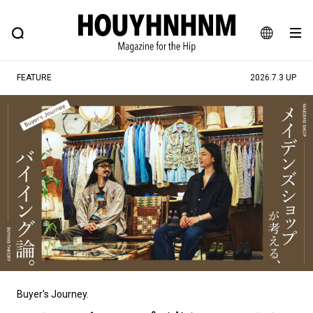
NEWS
FEATURE
BLOG
SNAP
Commune H
ヒップなファッション、カルチャー、ライフスタイルWEBマガジン
JA
FEATURE
2026.7.3 UP
EN
#注目のタグ
#SHOPPING ADDICT
#憧れの逸品
#ESSENTIAL DESIGNS
#古着サミット
#NEW VINTAGE
#マイナーグッド図鑑
#路地裏てぃーん。
#MONTHLY JOURNAL
#GH 銘品の所以
#フイナムのYouTube
#Commune H
#FOCUS IT
#AH.H
#ととけん
#FASHION
#MUSIC
#MOVIE
Buyer's Journey.