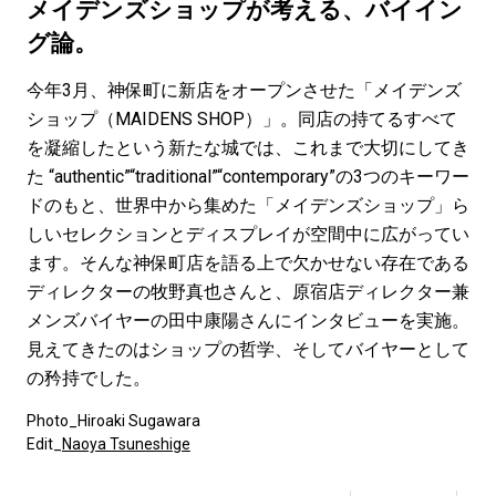
#LIFESTYLE
#SNEAKER
#OUTDOOR
メイデンズショップが考える、バイイン
#SPORTS
#HANDSOME HANDBOOK
グ論。
今年3月、神保町に新店をオープンさせた「メイデンズ
ショップ（MAIDENS SHOP）」。同店の持てるすべて
を凝縮したという新たな城では、これまで大切にしてき
た “authentic”“traditional”“contemporary”の3つのキーワー
ドのもと、世界中から集めた「メイデンズショップ」ら
しいセレクションとディスプレイが空間中に広がってい
ます。そんな神保町店を語る上で欠かせない存在である
ディレクターの牧野真也さんと、原宿店ディレクター兼
メンズバイヤーの​​田中康陽さんにインタビューを実施。
見えてきたのはショップの哲学、そしてバイヤーとして
の矜持でした。
Photo_Hiroaki Sugawara
Edit_
Naoya Tsuneshige