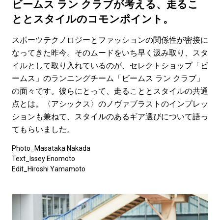
#LIFESTYLE
#SNEAKER
#OUTDOOR
ビームス ラン クラブが考える、走るこ
#SPORTS
#HANDSOME HANDBOOK
ととスタイルのコモンポイント。
スポーツテクノロジーとファッションの関係性が密接に
なってきた昨今。そのムードをいち早く汲み取り、スタ
イルとして取り入れているのが、セレクトショップ「ビ
ームス」のランニングチーム「ビームス ラン クラブ」
の面々です。彼らにとって、走ることとスタイルの共通
点とは。〈アシックス〉のノヴァブラストのインプレッ
ションも兼ねて、スタイルのあるギア選びについて語っ
てもらいました。
Photo_Masataka Nakada
Text_Issey Enomoto
Edit_Hiroshi Yamamoto