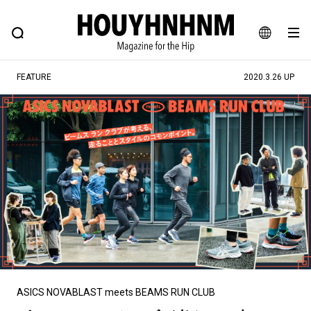
NEWS
FEATURE
BLOG
SNAP
Commune H
ヒップなファッション、カルチャー、ライフスタイルWEBマガジン
JA
FEATURE
2020.3.26 UP
EN
#注目のタグ
#SHOPPING ADDICT
#憧れの逸品
#ESSENTIAL DESIGNS
#古着サミット
#NEW VINTAGE
#マイナーグッド図鑑
#路地裏てぃーん。
#MONTHLY JOURNAL
#GH 銘品の所以
#フイナムのYouTube
#Commune H
#FOCUS IT
#AH.H
#ととけん
#FASHION
#MUSIC
#MOVIE
ASICS NOVABLAST meets BEAMS RUN CLUB