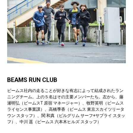
BEAMS RUN CLUB
ビームス社内の走ることが好きな有志によって結成されたラン
ニングチーム。上の５名はその主要メンバーたち。左から、藤
瀬明弘（ビームスT 原宿 マネージャー）、牧野英明（ビームス
ライセンス事業課）、高橋季香（ビームス 東京スカイツリータ
ウン スタッフ）、関 和真（ピルグリム サーフ+サプライ スタッ
フ）、中川 遥（ビームス 六本木ヒルズ スタッフ）