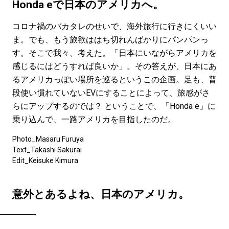
#LIFESTYLE
#SNEAKER
#OUTDOOR
Honda eで日本のアメリカへ。
#SPORTS
#HANDSOME HANDBOOK
コロナ禍のバカタレのせいで、海外旅行に行きにくいい
ま。でも、もう旅欲ははち切れんばかりにパンパンっ
す。そこで我々、考えた。「日本にいながらアメリカを
感じるにはどうすれば良いか」。その答えが、日本にあ
るアメリカっぽい場所を巡るというこの企画。足も、普
段使い慣れていないEVにすることによって、旅感がさ
らにアップするのでは？ ということで、「Honda e」に
乗り込んで、一路アメリカを目指したのだ。
Photo_Masaru Furuya
Text_Takashi Sakurai
Edit_Keisuke Kimura
意外とあるよね、日本のアメリカ。