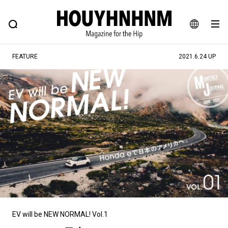
NEWS
FEATURE
BLOG
SNAP
Commune H
ヒップなファッション、カルチャー、ライフスタイルWEBマガジン
JA
FEATURE
2021.6.24 UP
EN
#注目のタグ
#SHOPPING ADDICT
#憧れの逸品
#ESSENTIAL DESIGNS
#古着サミット
#NEW VINTAGE
#マイナーグッド図鑑
#路地裏てぃーん。
#MONTHLY JOURNAL
#GH 銘品の所以
#フイナムのYouTube
#Commune H
#FOCUS IT
#AH.H
#ととけん
#FASHION
#MUSIC
#MOVIE
EV will be NEW NORMAL! Vol.1