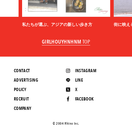
私たちが選ぶ、アジアの新しい歩き方
街に映え
GIRLHOUYHNHNM
TOP
CONTACT
INSTAGRAM
ADVERTISING
LINE
POLICY
X
RECRUIT
FACEBOOK
COMPANY
©️ 2004 Rhino Inc.