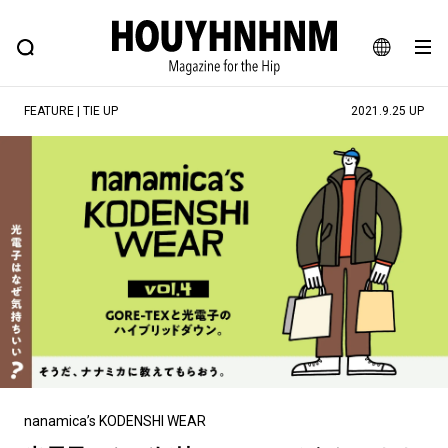
NEWS
FEATURE
BLOG
SNAP
Commune H
ヒップなファッション、カルチャー、ライフスタイルWEBマガジン
JA
FEATURE | TIE UP
2021.9.25 UP
EN
#注目のタグ
#SHOPPING ADDICT
#憧れの逸品
#ESSENTIAL DESIGNS
#古着サミット
#NEW VINTAGE
#マイナーグッド図鑑
#路地裏てぃーん。
#MONTHLY JOURNAL
#GH 銘品の所以
#フイナムのYouTube
#Commune H
#FOCUS IT
#AH.H
#ととけん
#FASHION
#MUSIC
#MOVIE
nanamica’s KODENSHI WEAR