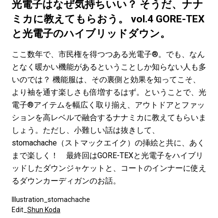
#LIFESTYLE
#SNEAKER
#OUTDOOR
光電子はなぜ気持ちいい？ そうだ、ナナ
#SPORTS
#HANDSOME HANDBOOK
ミカに教えてもらおう。 vol.4 GORE-TEX
と光電子のハイブリッドダウン。
ここ数年で、市民権を得つつある光電子®。でも、なん
となく暖かい機能があるということしか知らない人も多
いのでは？ 機能服は、その裏側と効果を知ってこそ、
より袖を通す楽しさも倍増するはず。ということで、光
電子®アイテムを幅広く取り揃え、アウトドアとファッ
ションを高レベルで融合するナナミカに教えてもらいま
しょう。ただし、小難しい話は抜きして、
stomachache（ストマックエイク）の挿絵と共に、あく
まで楽しく！ 最終回はGORE-TEXと光電子をハイブリ
ッドしたダウンジャケットと、コートのインナーに使え
るダウンカーディガンのお話。
Illustration_stomachache
Edit_
Shun Koda