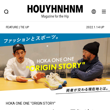
NEWS
FEATURE
BLOG
SNAP
Commune H
ヒップなファッション、カルチャー、ライフスタイルWEBマガジン
JA
FEATURE | TIE UP
2022.1.14 UP
EN
#注目のタグ
#SHOPPING ADDICT
#憧れの逸品
#ESSENTIAL DESIGNS
#古着サミット
#NEW VINTAGE
#マイナーグッド図鑑
#路地裏てぃーん。
#MONTHLY JOURNAL
#GH 銘品の所以
#フイナムのYouTube
#Commune H
#FOCUS IT
#AH.H
#ととけん
#FASHION
#MUSIC
#MOVIE
HOKA ONE ONE "ORIGIN STORY"