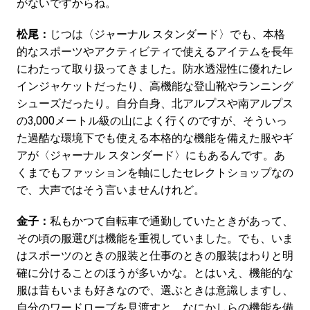
がないですからね。
松尾：
じつは〈ジャーナル スタンダード〉でも、本格
的なスポーツやアクティビティで使えるアイテムを長年
にわたって取り扱ってきました。防水透湿性に優れたレ
インジャケットだったり、高機能な登山靴やランニング
シューズだったり。自分自身、北アルプスや南アルプス
の3,000メートル級の山によく行くのですが、そういっ
た過酷な環境下でも使える本格的な機能を備えた服やギ
アが〈ジャーナル スタンダード〉にもあるんです。あ
くまでもファッションを軸にしたセレクトショップなの
で、大声ではそう言いませんけれど。
金子：
私もかつて自転車で通勤していたときがあって、
その頃の服選びは機能を重視していました。でも、いま
はスポーツのときの服装と仕事のときの服装はわりと明
確に分けることのほうが多いかな。とはいえ、機能的な
服は昔もいまも好きなので、選ぶときは意識しますし、
自分のワードローブを見渡すと、なにかしらの機能を備