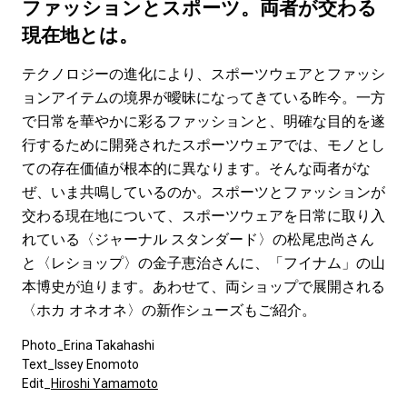
#LIFESTYLE
#SNEAKER
#OUTDOOR
ファッションとスポーツ。両者が交わる
#SPORTS
#HANDSOME HANDBOOK
現在地とは。
テクノロジーの進化により、スポーツウェアとファッシ
ョンアイテムの境界が曖昧になってきている昨今。一方
で日常を華やかに彩るファッションと、明確な目的を遂
行するために開発されたスポーツウェアでは、モノとし
ての存在価値が根本的に異なります。そんな両者がな
ぜ、いま共鳴しているのか。スポーツとファッションが
交わる現在地について、スポーツウェアを日常に取り入
れている〈ジャーナル スタンダード〉の松尾忠尚さん
と〈レショップ〉の金子恵治さんに、「フイナム」の山
本博史が迫ります。あわせて、両ショップで展開される
〈ホカ オネオネ〉の新作シューズもご紹介。
Photo_Erina Takahashi
Text_Issey Enomoto
Edit_
Hiroshi Yamamoto