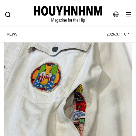
NEWS
FEATURE
BLOG
SNAP
Commune H
ヒップなファッション、カルチャー、ライフスタイルWEBマガジン
JA
NEWS
2026.3.11 UP
EN
#注目のタグ
#SHOPPING ADDICT
#憧れの逸品
#ESSENTIAL DESIGNS
#古着サミット
#NEW VINTAGE
#マイナーグッド図鑑
#路地裏てぃーん。
#MONTHLY JOURNAL
#GH 銘品の所以
#フイナムのYouTube
#Commune H
#FOCUS IT
#AH.H
#ととけん
#FASHION
#MUSIC
#MOVIE