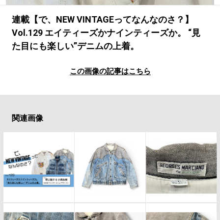
#LIFESTYLE
#SNEAKER
#OUTDOOR
#SPORTS
#HANDSOME HANDBOOK
連載【で、NEW VINTAGEってなんなのさ？】
Vol.129 エイティーズかナインティーズか。 “見
た目にも楽しい”デニムの上着。
この画像の記事はこちら
関連画像