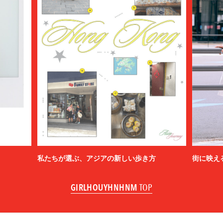
私たちが選ぶ、アジアの新しい歩き方
街に映え
GIRLHOUYHNHNM
TOP