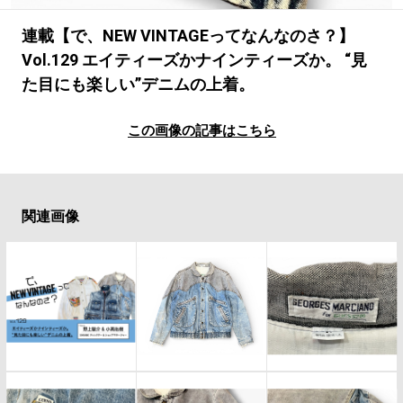
#LIFESTYLE
#SNEAKER
#OUTDOOR
#SPORTS
#HANDSOME HANDBOOK
連載【で、NEW VINTAGEってなんなのさ？】
Vol.129 エイティーズかナインティーズか。 “見
た目にも楽しい”デニムの上着。
この画像の記事はこちら
関連画像