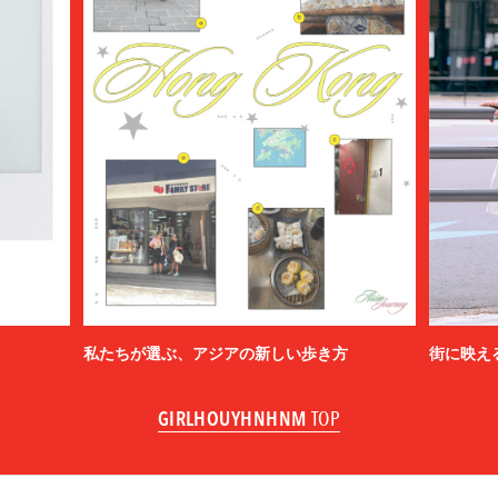
私たちが選ぶ、アジアの新しい歩き方
街に映え
GIRLHOUYHNHNM
TOP