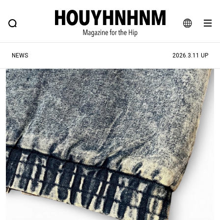
NEWS
FEATURE
BLOG
SNAP
Commune H
ヒップなファッション、カルチャー、ライフスタイルWEBマガジン
JA
NEWS
2026.3.11 UP
EN
#注目のタグ
#SHOPPING ADDICT
#憧れの逸品
#ESSENTIAL DESIGNS
#古着サミット
#NEW VINTAGE
#マイナーグッド図鑑
#路地裏てぃーん。
#MONTHLY JOURNAL
#GH 銘品の所以
#フイナムのYouTube
#Commune H
#FOCUS IT
#AH.H
#ととけん
#FASHION
#MUSIC
#MOVIE