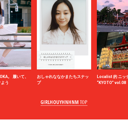
OKA。 履いて、
おしゃれななかまたちスナッ
Localist 的 
けよう
プ
“KYOTO” vol.08
GIRLHOUYHNHNM
TOP