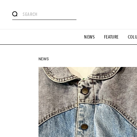
#注目のタグ
NEWS
FEATURE
COL
#SHOPPING ADDICT
#憧れの逸品
#ESSENTIAL DESIG
#GH 銘品の所以
#フイナムのYouTube
#Commune H
#SPORTS
#HANDSOME HANDBOOK
NEWS