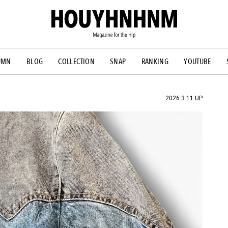
UMN
BLOG
COLLECTION
SNAP
RANKING
YOUTUBE
NS
#古着サミット
#NEW VINTAGE
#マイナーグッド図鑑
#FOCUS IT
#AH.H
#ととけん
#FASHION
#MUSIC
#M
2026.3.11 UP