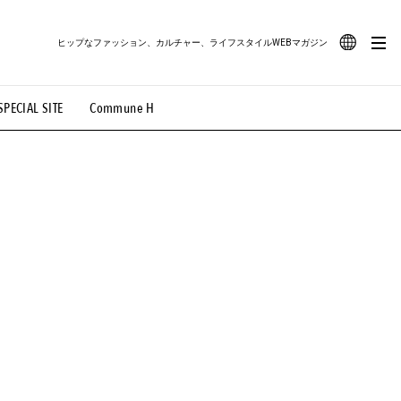
ヒップなファッション、カルチャー、ライフスタイルWEBマガジン
JA
SPECIAL SITE
Commune H
#路地裏てぃーん。
#MONTHLY JOURNAL
EN
OVIE
#LIFESTYLE
#SNEAKER
#OUTDOOR