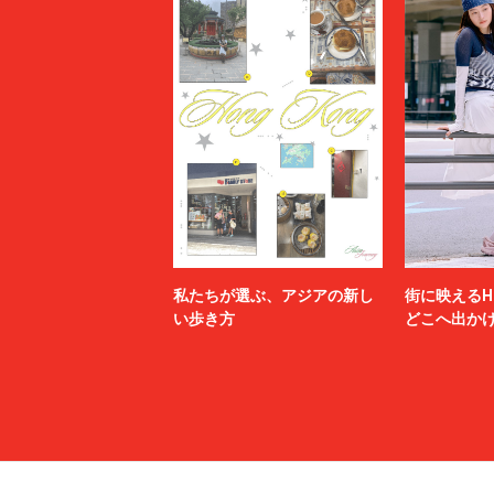
私たちが選ぶ、アジアの新し
街に映えるH
い歩き方
どこへ出か