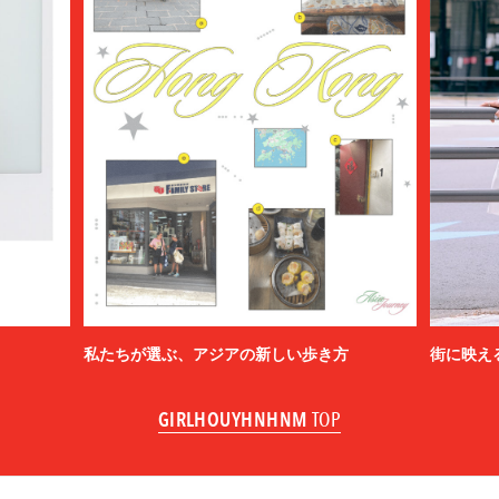
私たちが選ぶ、アジアの新しい歩き方
街に映え
GIRLHOUYHNHNM
TOP