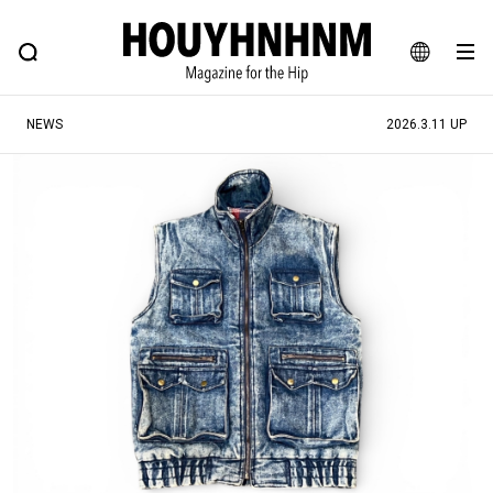
NEWS
FEATURE
BLOG
SNAP
Commune H
ヒップなファッション、カルチャー、ライフスタイルWEBマガジン
JA
NEWS
2026.3.11 UP
EN
#注目のタグ
#SHOPPING ADDICT
#憧れの逸品
#ESSENTIAL DESIGNS
#古着サミット
#NEW VINTAGE
#マイナーグッド図鑑
#路地裏てぃーん。
#MONTHLY JOURNAL
#GH 銘品の所以
#フイナムのYouTube
#Commune H
#FOCUS IT
#AH.H
#ととけん
#FASHION
#MUSIC
#MOVIE