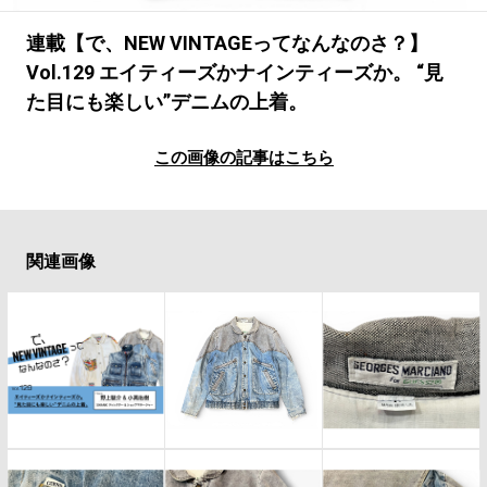
#LIFESTYLE
#SNEAKER
#OUTDOOR
#SPORTS
#HANDSOME HANDBOOK
連載【で、NEW VINTAGEってなんなのさ？】
Vol.129 エイティーズかナインティーズか。 “見
た目にも楽しい”デニムの上着。
この画像の記事はこちら
関連画像