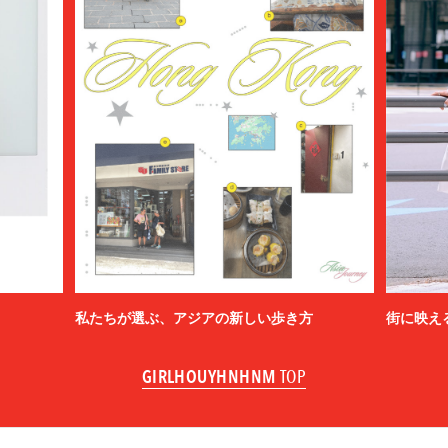
私たちが選ぶ、アジアの新しい歩き方
街に映え
GIRLHOUYHNHNM
TOP