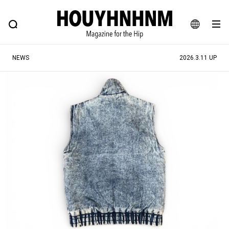
NEWS
FEATURE
BLOG
SNAP
Commune H
ヒップなファッション、カルチャー、ライフスタイルWEBマガジン
JA
NEWS
2026.3.11 UP
EN
#注目のタグ
#SHOPPING ADDICT
#憧れの逸品
#ESSENTIAL DESIGNS
#古着サミット
#NEW VINTAGE
#マイナーグッド図鑑
#路地裏てぃーん。
#MONTHLY JOURNAL
#GH 銘品の所以
#フイナムのYouTube
#Commune H
#FOCUS IT
#AH.H
#ととけん
#FASHION
#MUSIC
#MOVIE