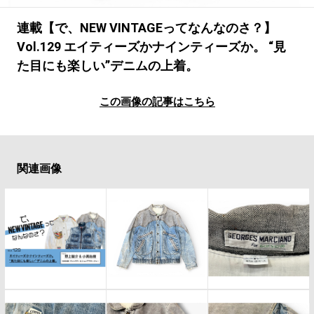
#LIFESTYLE
#SNEAKER
#OUTDOOR
#SPORTS
#HANDSOME HANDBOOK
連載【で、NEW VINTAGEってなんなのさ？】
Vol.129 エイティーズかナインティーズか。 “見
た目にも楽しい”デニムの上着。
この画像の記事はこちら
関連画像