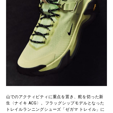
#LIFESTYLE
#SNEAKER
#OUTDOOR
#SPORTS
#HANDSOME HANDBOOK
山でのアクティビティに重点を置き、舵を切った新
生〈ナイキ ACG〉。フラッグシップモデルとなった
トレイルランニングシューズ「ゼガマ トレイル」に