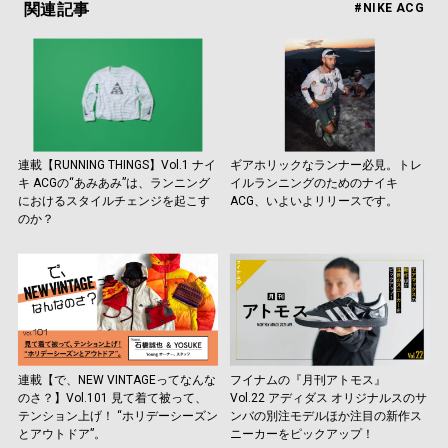
関連記事
#NIKE ACG
連載【RUNNING THINGS】Vol.1 ナイ
ギアホリックなランナー必見。トレ
キ ACGの“あみあみ”は、ランニング
イルランニングのためのナイキ
におけるスタイルチェンジを起こす
ACG、いよいよリリースです。
のか？
連載【で、NEW VINTAGEってなんな
フイナムの『月刊アトモス』
のさ？】Vol.101 見て着て被って、
Vol.22 アディダス オリジナルスのサ
テンション上げ！ “ホリデーシーズン
ンバの別注モデルほか注目の新作ス
とアウトドア”。
ニーカーをピックアップ！