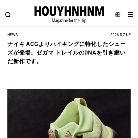
NEWS
FEATURE
BLOG
SNAP
Commune H
ヒップなファッション、カルチャー、ライフスタイルWEBマガジン
JA
NEWS
2026.5.7 UP
EN
ナイキ ACGよりハイキングに特化したシュー
ズが登場。ゼガマ トレイルのDNAを引き継い
#注目のタグ
だ新作です。
#SHOPPING ADDICT
#憧れの逸品
#ESSENTIAL DESIGNS
#古着サミット
#NEW VINTAGE
#マイナーグッド図鑑
#路地裏てぃーん。
#MONTHLY JOURNAL
#GH 銘品の所以
#フイナムのYouTube
#Commune H
#FOCUS IT
#AH.H
#ととけん
#FASHION
#MUSIC
#MOVIE