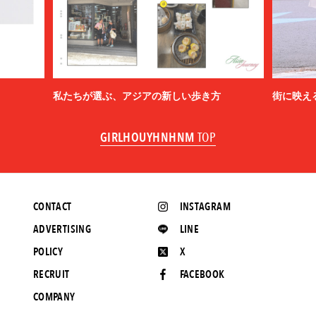
私たちが選ぶ、アジアの新しい歩き方
街に映え
GIRLHOUYHNHNM
TOP
CONTACT
INSTAGRAM
ADVERTISING
LINE
POLICY
X
RECRUIT
FACEBOOK
COMPANY