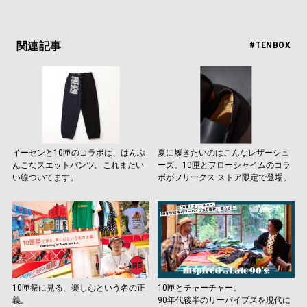
関連記事
#TENBOX
イーセンと10匣のコラボは、はんぶ
夏に履きたいのはこんなレザーシュ
んこなスエットパンツ。これまたい
ーズ。10匣とフローシャイムのコラ
い線ついてます。
ボがフリークス ストア限定で登場。
10匣祭に見る、楽しむという名の正
10匣とチャーチャー。
義。
90年代後半のリーパイプスを現代に