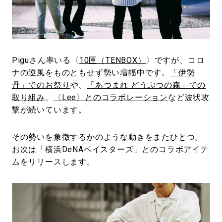
#LIFESTYLE
#SNEAKER
#OUTDOOR
#SPORTS
#HANDSOME HANDBOOK
Piguさん率いる〈
10匣（TENBOX）
〉ですが、コロ
ナの逆風をものともせず勢い増幅中です。
「伊勢
丹」でのお祭り
や、
「あつまれ どうぶつの森」での
取り組み
、
〈Lee〉とのコラボレーション
など波状攻
撃が続いています。
その勢いを象徴するかのような動きをまたひとつ。
お次は「横浜DeNAベイスターズ」とのコラボアイテ
ムをリリースします。