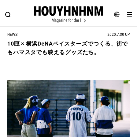
NEWS
FEATURE
BLOG
SNAP
Commune H
ヒップなファッション、カルチャー、ライフスタイルWEBマガジン
JA
NEWS
2020.7.30 UP
EN
10匣 × 横浜DeNAベイスターズでつくる、街で
もハマスタでも映えるグッズたち。
#注目のタグ
#SHOPPING ADDICT
#憧れの逸品
#ESSENTIAL DESIGNS
#古着サミット
#NEW VINTAGE
#マイナーグッド図鑑
#路地裏てぃーん。
#MONTHLY JOURNAL
#GH 銘品の所以
#フイナムのYouTube
#Commune H
#FOCUS IT
#AH.H
#ととけん
#FASHION
#MUSIC
#MOVIE