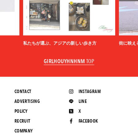
私たちが選ぶ、アジアの新しい歩き方
街に映え
GIRLHOUYHNHNM
TOP
CONTACT
INSTAGRAM
ADVERTISING
LINE
POLICY
X
RECRUIT
FACEBOOK
COMPANY