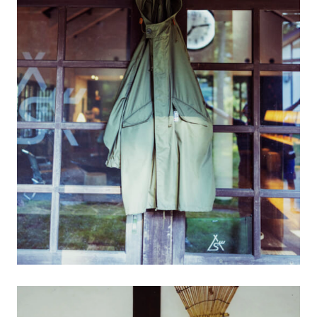
#LIFESTYLE
#SNEAKER
#OUTDOOR
#SPORTS
#HANDSOME HANDBOOK