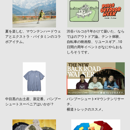
夏を楽しむ、マウンテンハードウェ
渋谷パルコが1年かけて築いた、なら
アとエクストラ・バイタミンのコラ
ではのアウトドア論。テント体験、
ボアイテム。
自転車の映画祭、リユースギア…10
日間の周年イベントがなにやらおも
しろそうです。
中目黒のお土産、新定番。バンブー
バンブーシュート×マウンテンリサー
シュートスーベニアはいかが？
チ、
横道トレックのススメ。