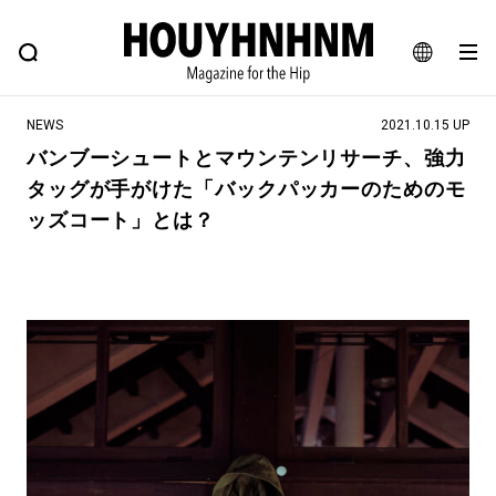
NEWS
FEATURE
BLOG
SNAP
Commune H
ヒップなファッション、カルチャー、ライフスタイルWEBマガジン
JA
NEWS
2021.10.15 UP
EN
バンブーシュートとマウンテンリサーチ、強力
タッグが手がけた「バックパッカーのためのモ
#注目のタグ
ッズコート」とは？
#SHOPPING ADDICT
#憧れの逸品
#ESSENTIAL DESIGNS
#古着サミット
#NEW VINTAGE
#マイナーグッド図鑑
#路地裏てぃーん。
#MONTHLY JOURNAL
#GH 銘品の所以
#フイナムのYouTube
#Commune H
#FOCUS IT
#AH.H
#ととけん
#FASHION
#MUSIC
#MOVIE