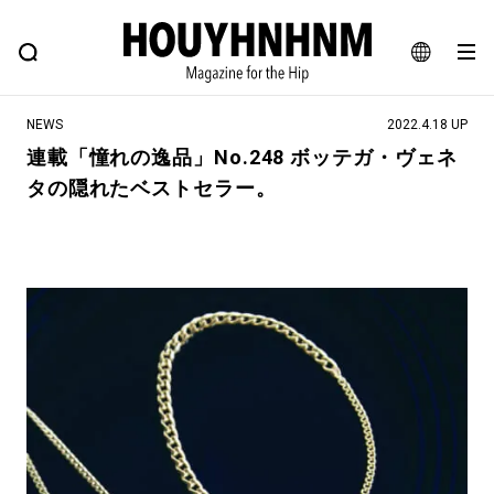
NEWS
FEATURE
BLOG
SNAP
Commune H
ヒップなファッション、カルチャー、ライフスタイルWEBマガジン
JA
NEWS
2022.4.18 UP
EN
連載「憧れの逸品」No.248 ボッテガ・ヴェネ
タの隠れたベストセラー。
#注目のタグ
#SHOPPING ADDICT
#憧れの逸品
#ESSENTIAL DESIGNS
#古着サミット
#NEW VINTAGE
#マイナーグッド図鑑
#路地裏てぃーん。
#MONTHLY JOURNAL
#GH 銘品の所以
#フイナムのYouTube
#Commune H
#FOCUS IT
#AH.H
#ととけん
#FASHION
#MUSIC
#MOVIE