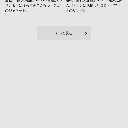
連載「憧れの逸品」No.462 新生ジル
連載「憧れの逸品」No.461 編み込み
サンダーにゆらぎを与えるルージュ
のパターンに脱帽したロロ・ピアー
のジャケット。
ナのサンダル。
もっと見る