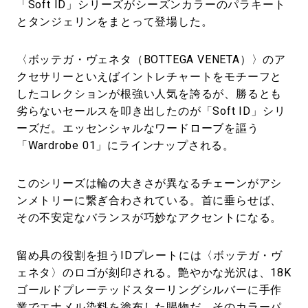
「Soft ID」シリーズがシーズンカラーのパラキート
とタンジェリンをまとって登場した。
〈ボッテガ・ヴェネタ（BOTTEGA VENETA）〉のア
クセサリーといえばイントレチャートをモチーフと
したコレクションが根強い人気を誇るが、勝るとも
劣らないセールスを叩き出したのが「Soft ID」シリ
ーズだ。エッセンシャルなワードローブを謳う
「Wardrobe 01」にラインナップされる。
このシリーズは輪の大きさが異なるチェーンがアシ
ンメトリーに繋ぎ合わされている。首に垂らせば、
その不安定なバランスが巧妙なアクセントになる。
留め具の役割を担うIDプレートには〈ボッテガ・ヴ
ェネタ〉のロゴが刻印される。艶やかな光沢は、18K
ゴールドプレーテッドスターリングシルバーに手作
業でエナメル染料を塗布した賜物だ。そのカラーパ