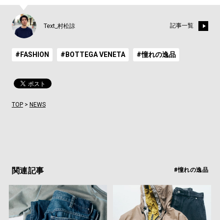
記事一覧
Text_村松諒
#FASHION
#BOTTEGA VENETA
#憧れの逸品
TOP
>
NEWS
関連記事
#憧れの逸品