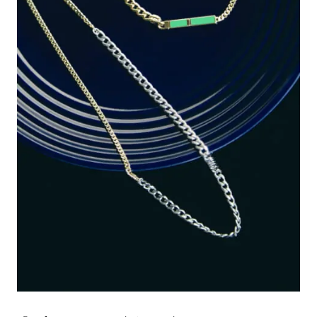
#LIFESTYLE
#SNEAKER
#OUTDOOR
#SPORTS
#HANDSOME HANDBOOK