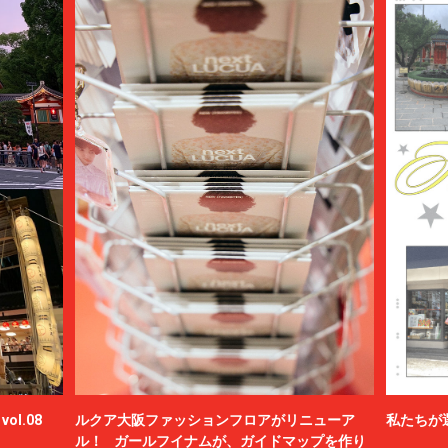
ol.08
ルクア大阪ファッションフロアがリニューア
私たちが
ル！ ガールフイナムが、ガイドマップを作り