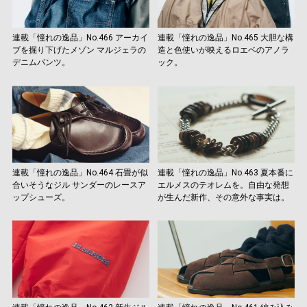
連載「憧れの逸品」No.466 アーカイ
連載「憧れの逸品」No.465 大胆な構
ブを掘り下げたメゾン マルジェラの
造と色使いが映えるロエベのアノラ
デニムパンツ。
ック。
連載「憧れの逸品」No.464 石畳が似
連載「憧れの逸品」No.463 夏本番に
合いそうなジル サンダーのレースア
エルメスのテオレムを。自由な発想
ップシューズ。
が生んだ新作、その意外な事実は。