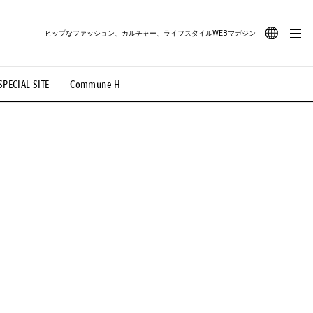
ヒップなファッション、カルチャー、ライフスタイルWEBマガジン
JA
SPECIAL SITE
Commune H
#路地裏てぃーん。
#MONTHLY JOURNAL
EN
OVIE
#LIFESTYLE
#SNEAKER
#OUTDOOR