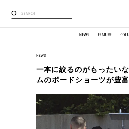
#注目のタグ
NEWS
FEATURE
COL
#SHOPPING ADDICT
#憧れの逸品
#ESSENTIAL DESIG
#GH 銘品の所以
#フイナムのYouTube
#Commune H
#SPORTS
#HANDSOME HANDBOOK
NEWS
一本に絞るのがもったいない
ムのボードショーツが豊