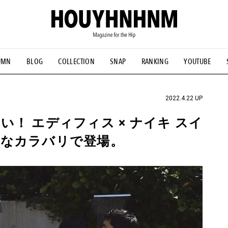
UMN
BLOG
COLLECTION
SNAP
RANKING
YOUTUBE
NS
#古着サミット
#NEW VINTAGE
#マイナーグッド図鑑
#FOCUS IT
#AH.H
#ととけん
#FASHION
#MUSIC
#M
2022.4.22 UP
！ エディフィス × ナイキ スイ
富なカラバリで登場。