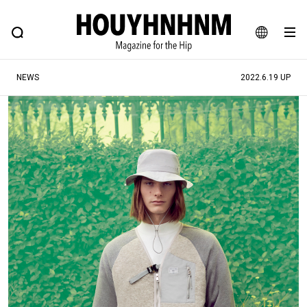
NEWS
FEATURE
BLOG
SNAP
Commune H
ヒップなファッション、カルチャー、ライフスタイルWEBマガジン
JA
NEWS
2022.6.19 UP
EN
#注目のタグ
#SHOPPING ADDICT
#憧れの逸品
#ESSENTIAL DESIGNS
#古着サミット
#NEW VINTAGE
#マイナーグッド図鑑
#路地裏てぃーん。
#MONTHLY JOURNAL
#GH 銘品の所以
#フイナムのYouTube
#Commune H
#FOCUS IT
#AH.H
#ととけん
#FASHION
#MUSIC
#MOVIE