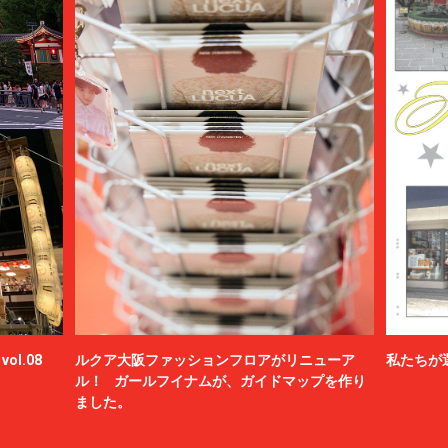
ol.08
ルクア大阪ファッションフロアがリニューア
私たちが
ル！ ガールフイナムが、ガイドマップを作り
ました。