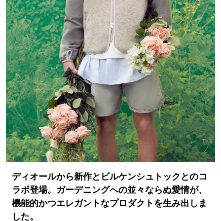
#LIFESTYLE
#SNEAKER
#OUTDOOR
#SPORTS
#HANDSOME HANDBOOK
ディオールから新作とビルケンシュトックとのコ
ラボ登場。ガーデニングへの並々ならぬ愛情が、
機能的かつエレガントなプロダクトを生み出しま
した。