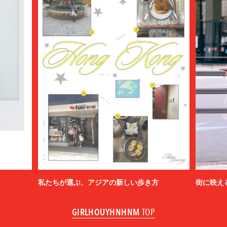
私たちが選ぶ、アジアの新しい歩き方
街に映え
GIRLHOUYHNHNM
TOP