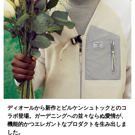
#LIFESTYLE
#SNEAKER
#OUTDOOR
#SPORTS
#HANDSOME HANDBOOK
ディオールから新作とビルケンシュトックとのコ
ラボ登場。ガーデニングへの並々ならぬ愛情が、
機能的かつエレガントなプロダクトを生み出しま
した。