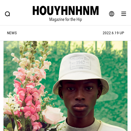
NEWS
FEATURE
BLOG
SNAP
Commune H
ヒップなファッション、カルチャー、ライフスタイルWEBマガジン
JA
NEWS
2022.6.19 UP
EN
#注目のタグ
#SHOPPING ADDICT
#憧れの逸品
#ESSENTIAL DESIGNS
#古着サミット
#NEW VINTAGE
#マイナーグッド図鑑
#路地裏てぃーん。
#MONTHLY JOURNAL
#GH 銘品の所以
#フイナムのYouTube
#Commune H
#FOCUS IT
#AH.H
#ととけん
#FASHION
#MUSIC
#MOVIE